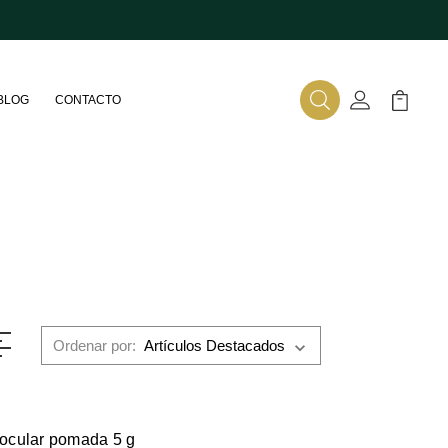
BLOG
CONTACTO
Buscar
Mi Cuenta
Mi Carr
Ordenar por:
ocular pomada 5 g