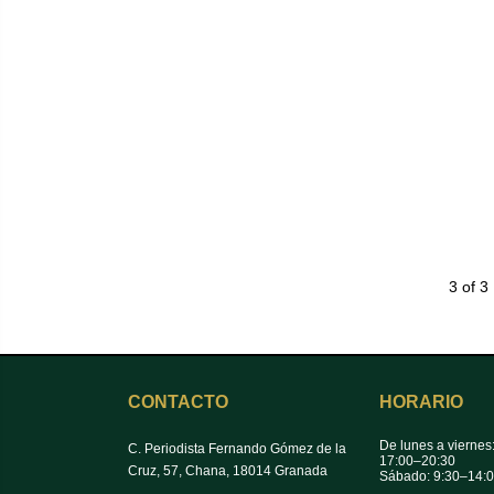
3 of 3
CONTACTO
HORARIO
De lunes a viernes
C. Periodista Fernando Gómez de la
17:00–20:30
Cruz, 57, Chana, 18014 Granada
Sábado: 9:30–14: