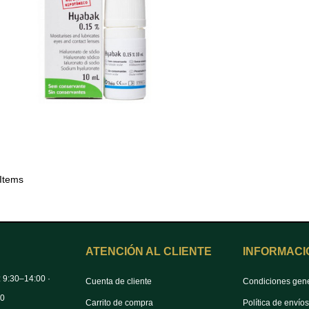
 Items
ATENCIÓN AL CLIENTE
INFORMACI
: 9:30–14:00 ·
Cuenta de cliente
Condiciones gen
00
Carrito de compra
Política de envío