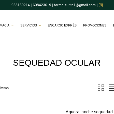
958150214
|
608423619
|
farma.zurita1@gmail.com
|
Buscar
RMACIA
SERVICIOS
ENCARGO EXPRÉS
PROMOCIONES
SEQUEDAD OCULAR
 Items
Aquoral noche sequedad 