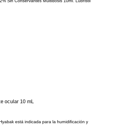
,2% Sin Conservantes Multidosis 10ml. Lubristil
te ocular 10 mL
 Hyabak está indicada para la humidificación y