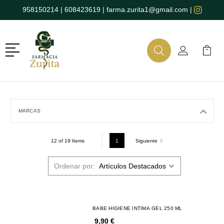
958150214
|
608423619
|
farma.zurita1@gmail.com
|
Menú
Buscar
Mi Cuenta
Mi Ca
Buscar
MARCAS
1
Siguiente
12 of 19 Items
Ordenar por:
BABE HIGIENE INTIMA GEL 250 ML
9,90 €