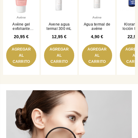
Avène
Avène
Avène gel
Avene agua
Agua termal de
Klorane
exfoliante
termal 300 mL
avène
loción flo
suavidad
acia
20,95 €
12,95 €
4,90 €
22,9
desmaqu
200 m
enva
AGREGAR
AGREGAR
AGREGAR
AGRE
AL
AL
AL
AL
CARRITO
CARRITO
CARRITO
CARR