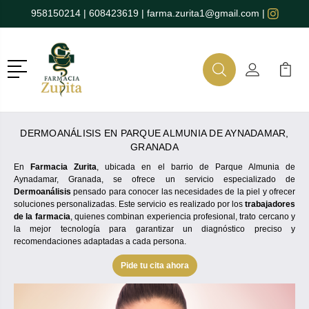
958150214
|
608423619
|
farma.zurita1@gmail.com
|
Menú
Buscar
Mi Cuenta
Mi Ca
Buscar
DERMOANÁLISIS EN PARQUE ALMUNIA DE AYNADAMAR,
GRANADA
En
Farmacia Zurita
, ubicada en el barrio de Parque Almunia de
Aynadamar, Granada, se ofrece un servicio especializado de
Dermoanálisis
pensado para conocer las necesidades de la piel y ofrecer
soluciones personalizadas. Este servicio es realizado por los
trabajadores
de la farmacia
, quienes combinan experiencia profesional, trato cercano y
la mejor tecnología para garantizar un diagnóstico preciso y
recomendaciones adaptadas a cada persona.
Pide tu cita ahora