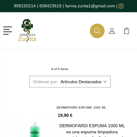
958150214
|
608423619
|
farma.zurita1@gmail.com
|
Menú
Buscar
Mi Cuenta
Mi Ca
Buscar
6 of 6 Items
Ordenar por:
DERMOFARDI ESPUMA 1000 ML.
19,90 €
DERMOFARDI ESPUMA 1000 ML
es una espuma limpiadora