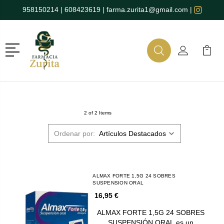
958150214
|
608423619
|
farma.zurita1@gmail.com
|
Menú
Buscar
Mi Cuenta
Mi Ca
Buscar
2 of 2 Items
Ordenar por:
ALMAX FORTE 1,5G 24 SOBRES
SUSPENSION ORAL
16,95 €
ALMAX FORTE 1,5G 24 SOBRES
SUSPENSIÓN ORAL es un