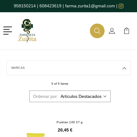
958150214
|
608423619
|
farma.zurita1@gmail.com
|
Menú
Buscar
Mi Cuenta
Mi Ca
Buscar
MARCAS
5 of 5 Items
Ordenar por:
Purelan 100 37 g
20,45 €