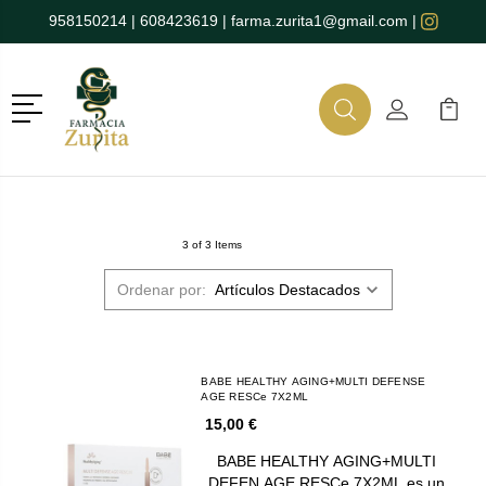
958150214
|
608423619
|
farma.zurita1@gmail.com
|
Menú
Buscar
Mi Cuenta
Mi Ca
Buscar
3 of 3 Items
Ordenar por:
BABE HEALTHY AGING+MULTI DEFENSE
AGE RESCe 7X2ML
15,00 €
BABE HEALTHY AGING+MULTI
DEFEN AGE RESCe 7X2ML es un