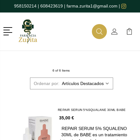
958150214
|
608423619
|
farma.zurita1@gmail.com
|
Menú
Buscar
Mi Cuenta
Mi Ca
Buscar
6 of 6 Items
Ordenar por:
REPAIR SERUN 5%SQUALANE 30ML BABE
35,00 €
REPAIR SERUM 5% SQUALENO
30ML de BABE es un tratamiento