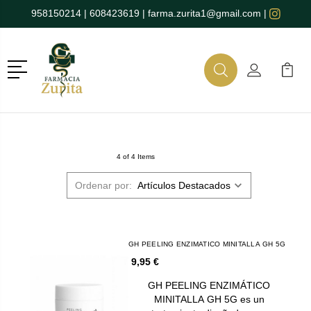
958150214
|
608423619
|
farma.zurita1@gmail.com
|
Menú
Buscar
Mi Cuenta
Mi Ca
Buscar
4 of 4 Items
Ordenar por:
GH PEELING ENZIMATICO MINITALLA GH 5G
9,95 €
GH PEELING ENZIMÁTICO
MINITALLA GH 5G es un