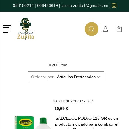
958150214
|
608423619
|
farma.zurita1@gmail.com
|
Menú
Buscar
Mi Cuenta
Mi Ca
Buscar
11 of 11 Items
Ordenar por:
SALCEDOL POLVO 125 GR
10,69 €
SALCEDOL POLVO 125 GR es un
producto indicado para combatir el