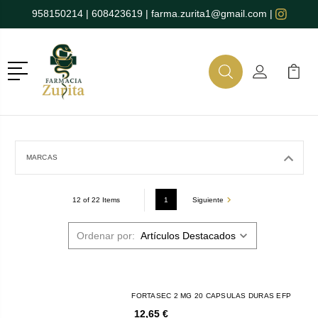
958150214
|
608423619
|
farma.zurita1@gmail.com
|
Menú
Buscar
Mi Cuenta
Mi Ca
Buscar
MARCAS
1
Siguiente
12 of 22 Items
Ordenar por:
FORTASEC 2 MG 20 CAPSULAS DURAS EFP
12,65 €