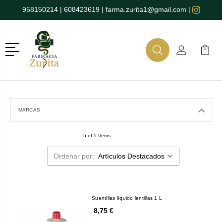
958150214
|
608423619
|
farma.zurita1@gmail.com
|
Menú
Buscar
Mi Cuenta
Mi Ca
Buscar
MARCAS
5 of 5 Items
Ordenar por:
Suentillas líquido lentillas 1 L
8,75 €