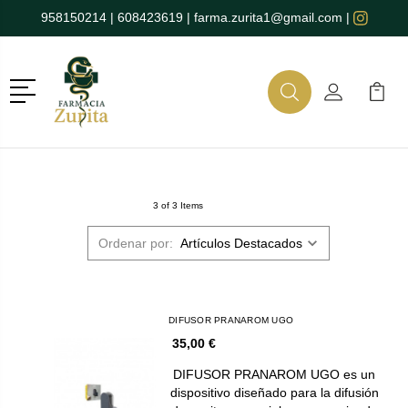
958150214
|
608423619
|
farma.zurita1@gmail.com
|
Menú
Buscar
Mi Cuenta
Mi Ca
Buscar
3 of 3 Items
Ordenar por:
DIFUSOR PRANAROM UGO
35,00 €
DIFUSOR PRANAROM UGO es un
dispositivo diseñado para la difusión