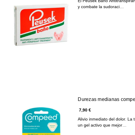
El Peusek Baño Antitranspirant
y combate la sudoraci…
Durezas medianas comp
7,90 €
Alivio inmediato del dolor. L
un gel activo que mejor…