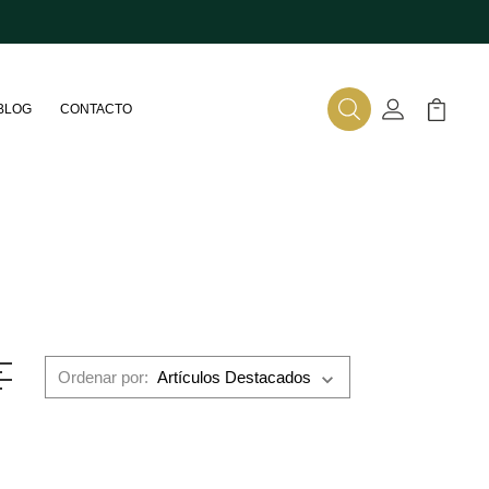
BLOG
CONTACTO
Buscar
Mi Cuenta
Mi Carr
Ordenar por: