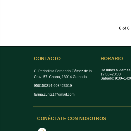
6 of 6
CONTACTO
HORARIO
De lunes a viernes
C. Periodista Fernando Gómez de la
17:00–20:30
Cruz, 57, Chana, 18014 Granada
Sábado: 9:30–14:
|
958150214
608423619
farma.zurita1@gmail.com
CONÉCTATE CON NOSOTROS