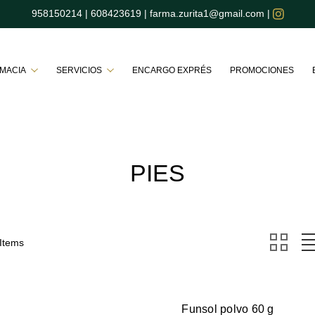
958150214
|
608423619
|
farma.zurita1@gmail.com
|
Buscar
RMACIA
SERVICIOS
ENCARGO EXPRÉS
PROMOCIONES
PIES
 Items
Funsol polvo 60 g