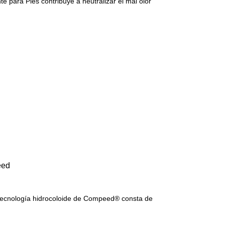
e para Pies contribuye a neutralizar el mal olor
eed
a tecnología hidrocoloide de Compeed® consta de