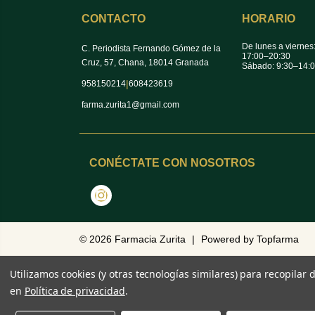
CONTACTO
HORARIO
De lunes a viernes
C. Periodista Fernando Gómez de la
17:00–20:30
Cruz, 57, Chana, 18014 Granada
Sábado: 9:30–14:
|
958150214
608423619
farma.zurita1@gmail.com
CONÉCTATE CON NOSOTROS
Instagram
© 2026
Farmacia Zurita
|
Powered by
Topfarma
Utilizamos cookies (y otras tecnologías similares) para recopilar
en
Política de privacidad
.