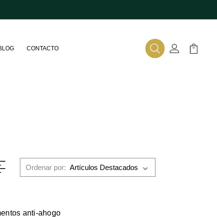
BLOG
CONTACTO
Buscar
Mi Cuenta
Mi Carr
Ordenar por:
entos anti-ahogo