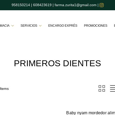
958150214
|
608423619
|
farma.zurita1@gmail.com
|
Buscar
RMACIA
SERVICIOS
ENCARGO EXPRÉS
PROMOCIONES
PRIMEROS DIENTES
 Items
Baby nyam mordedor alim