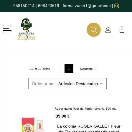
958150214
|
608423619
|
farma.zurita1@gmail.com
|
Menú
Buscar
Mi Cuenta
Mi Ca
Buscar
1
Siguiente
12 of 18 Items
Ordenar por:
Roger gallet fleur de figuier colonia 100 mL
35,00 €
La colonia ROGER GALLET Fleur
de Figuier está imaginada por el