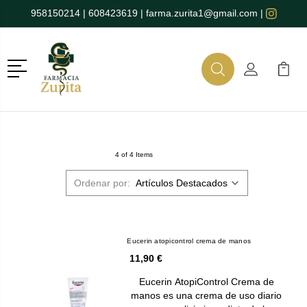
958150214
|
608423619
|
farma.zurita1@gmail.com
|
Menú
Buscar
Mi Cuenta
Mi Ca
Buscar
4 of 4 Items
Ordenar por:
Eucerin atopicontrol crema de manos
11,90 €
Eucerin AtopiControl Crema de
manos es una crema de uso diario