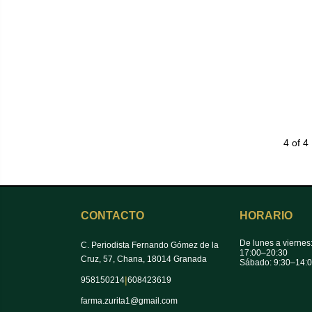
4 of 4
CONTACTO
HORARIO
De lunes a viernes
C. Periodista Fernando Gómez de la
17:00–20:30
Cruz, 57, Chana, 18014 Granada
Sábado: 9:30–14:
|
958150214
608423619
farma.zurita1@gmail.com