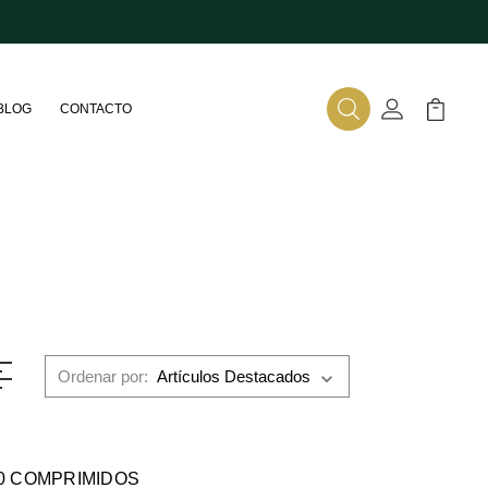
BLOG
CONTACTO
Buscar
Mi Cuenta
Mi Carr
Ordenar por:
0 COMPRIMIDOS