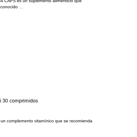
APS es un suplemento alimenticio que
, conocido …
ni 30 comprimidos
s un complemento vitamínico que se recomienda