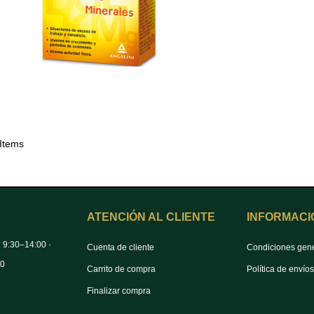
 Items
ATENCIÓN AL CLIENTE
INFORMACI
: 9:30–14:00 ·
Cuenta de cliente
Condiciones gen
00
Carrito de compra
Política de envío
Finalizar compra