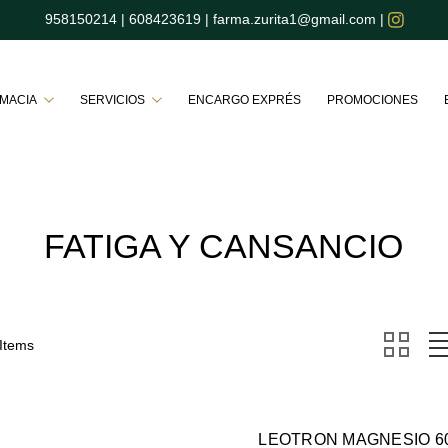
958150214
|
608423619
|
farma.zurita1@gmail.com
|
Buscar
RMACIA
SERVICIOS
ENCARGO EXPRÉS
PROMOCIONES
FATIGA Y CANSANCIO
 Items
LEOTRON MAGNESIO 6