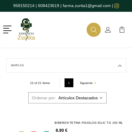
958150214
|
608423619
|
farma.zurita1@gmail.com
|
Menú
Buscar
Mi Cuenta
Mi Ca
Buscar
MARCAS
1
Siguiente
12 of 21 Items
Ordenar por:
BIBERON TETINA FISIOLOG SILIC T-S 150 ML
8,90 €