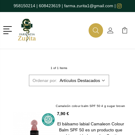
958150214
|
608423619
|
farma.zurita1@gmail.com
|
Menú
Buscar
Mi Cuenta
Mi Ca
Buscar
1 of 1 Items
Ordenar por:
Camaleón colour balm SPF 50 4 g sugar brown
7,90 €
El bálsamo labial Camaleon Colour
Balm SPF 50 es un producto que